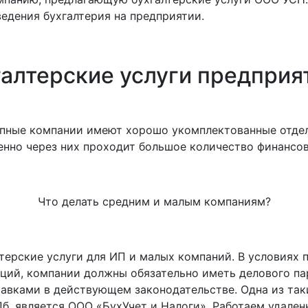
едения бухгалтерия на предприятии.
галтерские услуги предприя
упные компании имеют хорошо укомплектованные отделы
енно через них проходит большое количество финансо
Что делать средним и малым компаниям?
терские услуги для ИП и малых компаний. В условиях 
ций, компании должны обязательно иметь делового па
правками в действующем законодательстве. Одна из та
б, является ООО «БухУчет и Налоги». Работаем удален