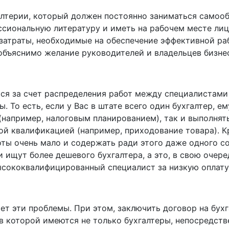
галтерии, который должен постоянно заниматься самоо
ссиональную литературу и иметь на рабочем месте ли
затраты, необходимые на обеспечение эффективной ра
 объяснимо желание руководителей и владельцев бизне
ся за счет распределения работ между специалистами
. То есть, если у Вас в штате всего один бухгалтер, е
например, налоговым планированием), так и выполнять
ой квалификацией (например, приходование товара). Кр
ты очень мало и содержать ради этого даже одного со
 ищут более дешевого бухгалтера, а это, в свою очере
высококвалифицированный специалист за низкую оплату,
т эти проблемы. При этом, заключить договор на бух
 в которой имеются не только бухгалтеры, непосредст